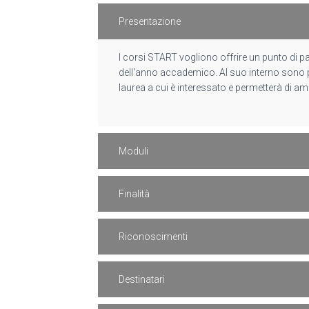
Presentazione
I corsi START vogliono offrire un punto di pa
dell'anno accademico. Al suo interno sono pr
laurea a cui è interessato e permetterà di amb
Moduli
Finalità
Riconoscimenti
Destinatari