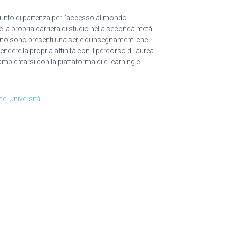
punto di partenza per l’accesso al mondo
are la propria carriera di studio nella seconda metà
rno sono presenti una serie di insegnamenti che
dere la propria affinità con il percorso di laurea
 ambientarsi con la piattaforma di e-learning e
ne
,
Università