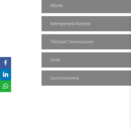
Attività
Adempimenti Richiesti
Titoli per l' Ammissione
Costi
Come Iscriversi