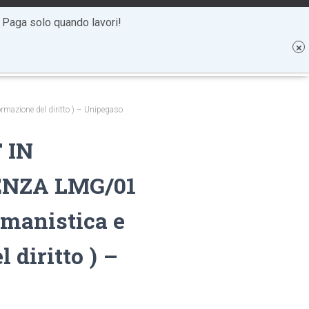
. Paga solo quando lavori!
MAGAZINE
CONTATTI
AREA RISERVATA
zione del diritto ) – Unipegaso
 IN
NZA LMG/01
omanistica e
 diritto ) –