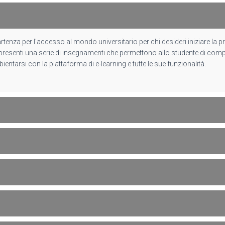
rtenza per l'accesso al mondo universitario per chi desideri iniziare la 
esenti una serie di insegnamenti che permettono allo studente di compre
ientarsi con la piattaforma di e-learning e tutte le sue funzionalità.