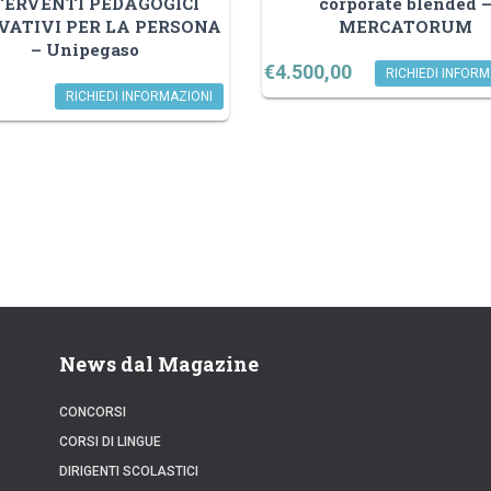
TERVENTI PEDAGOGICI
corporate blended 
VATIVI PER LA PERSONA
MERCATORUM
– Unipegaso
€
4.500,00
RICHIEDI INFORM
RICHIEDI INFORMAZIONI
News dal Magazine
CONCORSI
CORSI DI LINGUE
DIRIGENTI SCOLASTICI