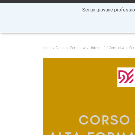
+39 0881 20 60 85
info@cartesiocentrostudi.it
Sei un giovane professi
Home
/
Catalogo Formativo
/
Università
/
Corsi di Alta Fo