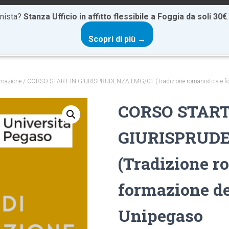
onista?
Stanza Ufficio in affitto flessibile a Foggia da soli 30€
Scopri di più →
HOME
CHI SIAMO
CATALOGO FORMATIVO
SERVIZI
rmazione
/ CORSO START IN GIURISPRUDENZA LMG/01 (Tradizione romanistica e forma
CORSO START
GIURISPRUDE
(Tradizione r
formazione del
Unipegaso