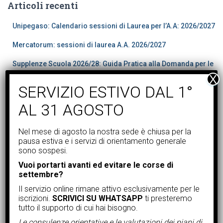
e
Articoli recenti
r
c
Unipegaso: Calendario sessioni di Laurea per l’A.A: 2026/2027
a
p
Mercatorum: sessioni di laurea A.A. 2026/2027
e
Supplenze Scuola 2026/28: Guida Pratica alla Domanda per le
r
:
150 Preferenze
Proroga bando iscrizione Percorsi Abilitanti ex art.13
Unipegaso-Guida ai Laureandi: Sessione Straordinaria A.A.
Nel mese di agosto la nostra sede è chiusa per la
2025/2026
pausa estiva e i servizi di orientamento generale
sono sospesi.
Cerca in catalogo
Vuoi portarti avanti ed evitare le corse di
settembre?
P
Il servizio online rimane attivo esclusivamente per le
r
iscrizioni.
SCRIVICI SU WHATSAPP
ti presteremo
o
d
tutto il supporto di cui hai bisogno.
u
c
Le consulenze orientative e le valutazioni dei piani di