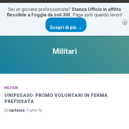
+39 0881 20 60 85
info@cartesiocentrostudi.it
Sei un giovane professionista?
Stanza Ufficio in affitto
flessibile a Foggia da soli 30€
. Paga solo quando lavori!
NAVIG
Scopri di più →
TOGG
Militari
MILITARI
UNIPEGASO: PROMO VOLONTARI IN FERMA
PREFISSATA
Di
cartesio
,
4 anni
fa