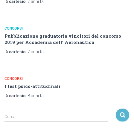
Di
cartesio
,
7 anni
fa
CONCORSI
Pubblicazione graduatoria vincitori del concorso
2019 per Accademia dell’ Aeronautica
Di
cartesio
,
7 anni
fa
CONCORSI
I test psico-attitudinali
Di
cartesio
,
8 anni
fa
R
Cerca …
i
c