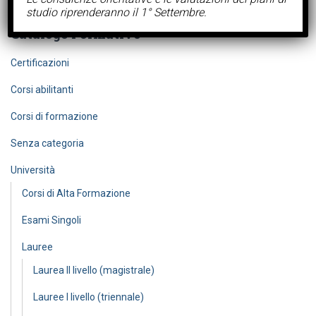
t
studio riprenderanno il 1° Settembre.
s
s
Catalogo Formativo
e
a
r
Certificazioni
c
h
Corsi abilitanti
Corsi di formazione
Senza categoria
Università
Corsi di Alta Formazione
Esami Singoli
Lauree
Laurea II livello (magistrale)
Lauree I livello (triennale)