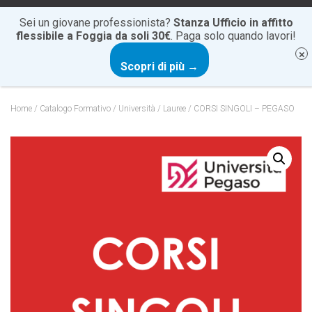
+39 0881 20 60 85
info@cartesiocentrostudi.it
Sei un giovane professionista?
Stanza Ufficio in affitto
flessibile a Foggia da soli 30€
. Paga solo quando lavori!
N
Scopri di più →
A
V
I
Home
/
Catalogo Formativo
/
Università
/
Lauree
/ CORSI SINGOLI – PEGASO
G
A
Z
I
O
N
E
T
O
G
G
L
E