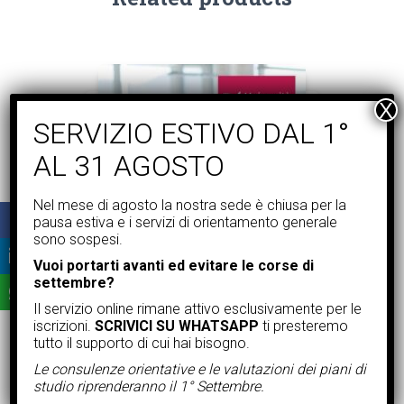
Nel mese di agosto la nostra sede è chiusa per la
pausa estiva e i servizi di orientamento generale
sono sospesi.
Vuoi portarti avanti ed evitare le corse di
settembre?
Anno accademico: 2026/2027
Il servizio online rimane attivo esclusivamente per le
LAUREE
,
LAUREE I LIVELLO (TRIENNALE)
iscrizioni.
SCRIVICI SU WHATSAPP
ti presteremo
tutto il supporto di cui hai bisogno.
L-19 Scienze
dell’Educazione e della
Le consulenze orientative e le valutazioni dei piani di
Formazione – Unipegaso
studio riprenderanno il 1° Settembre.
(A.A. 2026/2027)