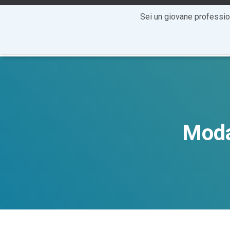
+39 0881 20 60 85
info@cartesiocentrostudi.it
Sei un giovane professi
Moda