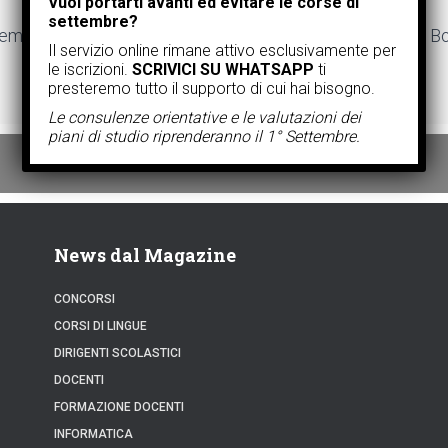
Vuoi portarti avanti ed evitare le corse di
settembre?
ematica Pegaso consente ai propri iscritti di utilizzare il 
Il servizio online rimane attivo esclusivamente per
le iscrizioni.
SCRIVICI SU WHATSAPP
ti
presteremo tutto il supporto di cui hai bisogno.
Le consulenze orientative e le valutazioni dei
piani di studio riprenderanno il 1° Settembre.
News dal Magazine
CONCORSI
CORSI DI LINGUE
DIRIGENTI SCOLASTICI
DOCENTI
FORMAZIONE DOCENTI
INFORMATICA