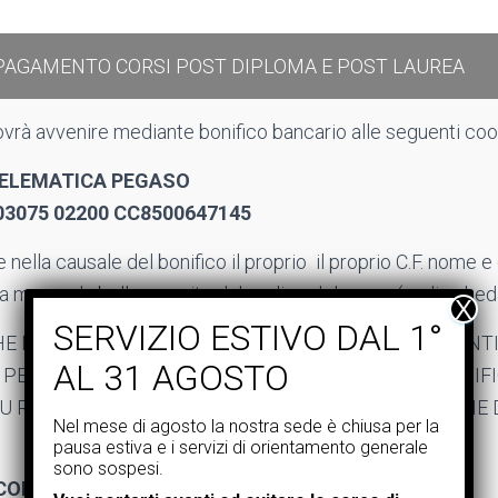
 PAGAMENTO CORSI POST DIPLOMA E POST LAUREA
vrà avvenire mediante bonifico bancario alle seguenti coo
TELEMATICA PEGASO
 03075 02200 CC8500647145
nella causale del bonifico il proprio
il proprio C.F. nome e
 marca da bollo, seguito dal codice del corso (vedi sched
HE NON SARANNO EMESSE QUIETANZE SUI PAGAMENTI
LI PER LA DETERMINAZIONE DEL REDDITO, CHE IL BONIF
U RIPORTATE ISTRUZIONI, CONSENTE LA DETRAZIONE
Nel mese di agosto la nostra sede è chiusa per la
pausa estiva e i servizi di orientamento generale
sono sospesi.
CON CARTA DOCENTE