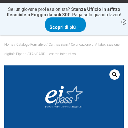
+39 0881 20 60 85
info@cartesiocentrostudi.it
Sei un giovane professionista?
Stanza Ufficio in affitto
flessibile a Foggia da soli 30€
. Paga solo quando lavori!
N
Scopri di più →
A
V
I
Home
/
Catalogo Formativo
/
Certificazioni
/ Certificazione di Alfabetizzazione
G
A
digitale Eipass STANDARD – esame integrativo
Z
I
O
N
E
T
O
G
G
L
E