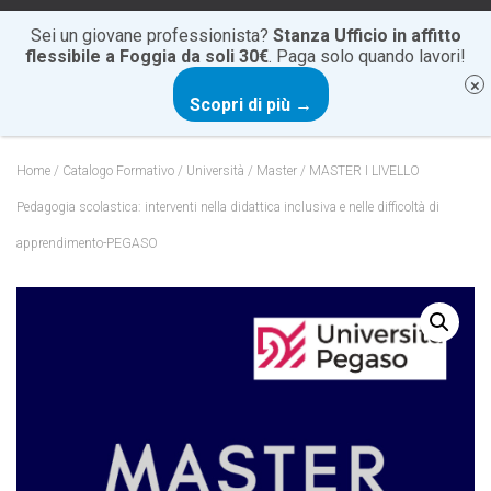
+39 0881 20 60 85
info@cartesiocentrostudi.it
Sei un giovane professionista?
Stanza Ufficio in affitto
flessibile a Foggia da soli 30€
. Paga solo quando lavori!
N
Scopri di più →
A
V
I
Home
/
Catalogo Formativo
/
Università
/
Master
/ MASTER I LIVELLO
G
A
Pedagogia scolastica: interventi nella didattica inclusiva e nelle difficoltà di
Z
apprendimento-PEGASO
I
O
N
E
T
O
G
G
L
E