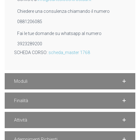
Chiedere una consulenza chiamando il numero
0881206085
Fai le tue domande su whatsapp al numero
3923289200
SCHEDA CORSO:
scheda_master 1768
Moduli
Finalità
Attività
Adempimenti Richiesti