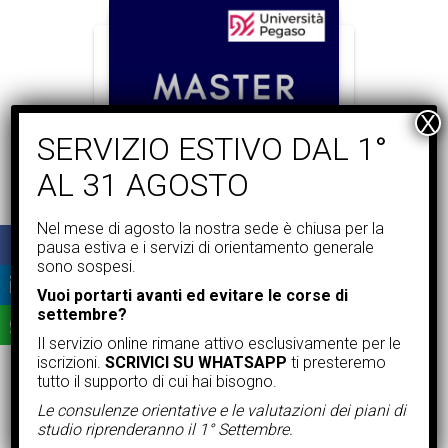
Nel mese di agosto la nostra sede è chiusa per la
pausa estiva e i servizi di orientamento generale
Anno accademico: 2025/2026
sono sospesi.
MASTER
,
MASTER I LIVELLO
Vuoi portarti avanti ed evitare le corse di
MASTER I LIVELLO Teorie e
settembre?
metodologie per una
Il servizio online rimane attivo esclusivamente per le
didattica in ambito
iscrizioni.
SCRIVICI SU WHATSAPP
ti presteremo
umanistico, letterario e
tutto il supporto di cui hai bisogno.
filosofico-PEGASO
Le consulenze orientative e le valutazioni dei piani di
studio riprenderanno il 1° Settembre.
€
380,00
RICHIEDI
INFORMAZIONI