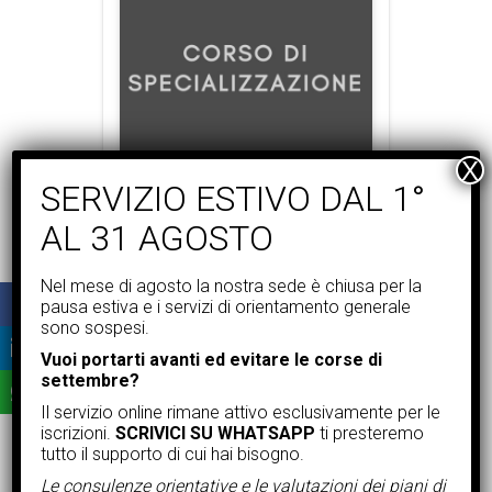
Anno accademico: 2024/2025
CORSI ABILITANTI
,
SPECIALIZZAZIONI
Nel mese di agosto la nostra sede è chiusa per la
Unipegaso: Sostegno 2026 –
pausa estiva e i servizi di orientamento generale
Percorsi di Specializzazione
sono sospesi.
per Docenti con Servizio o
Titolo Estero
Vuoi portarti avanti ed evitare le corse di
settembre?
RICHIEDI INFORMAZIONI
Il servizio online rimane attivo esclusivamente per le
iscrizioni.
SCRIVICI SU WHATSAPP
ti presteremo
tutto il supporto di cui hai bisogno.
Le consulenze orientative e le valutazioni dei piani di