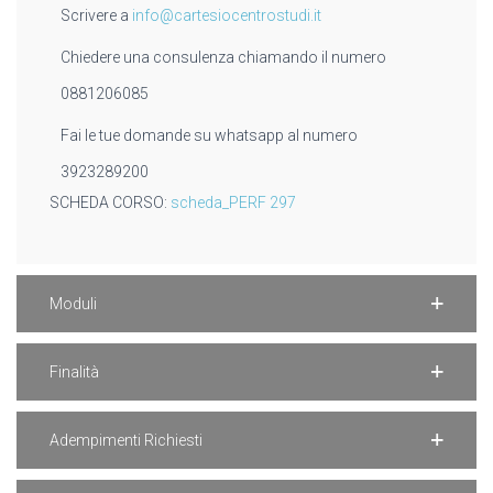
Scrivere a
info@cartesiocentrostudi.it
Chiedere una consulenza chiamando il numero
0881206085
Fai le tue domande su whatsapp al numero
3923289200
SCHEDA CORSO:
scheda_PERF 297
Moduli
Finalità
Adempimenti Richiesti