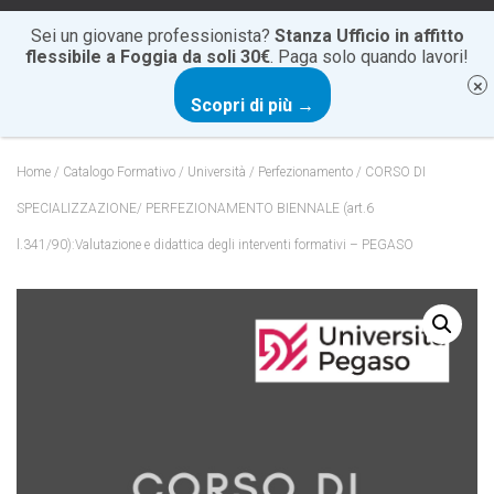
+39 0881 20 60 85
info@cartesiocentrostudi.it
Sei un giovane professionista?
Stanza Ufficio in affitto
flessibile a Foggia da soli 30€
. Paga solo quando lavori!
N
Scopri di più →
A
V
I
Home
/
Catalogo Formativo
/
Università
/
Perfezionamento
/ CORSO DI
G
A
SPECIALIZZAZIONE/ PERFEZIONAMENTO BIENNALE (art.6
Z
l.341/90):Valutazione e didattica degli interventi formativi – PEGASO
I
O
N
E
T
O
G
G
L
E